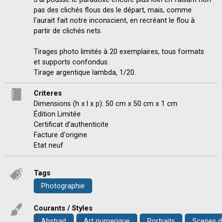
pas des clichés flous des le départ, mais, comme 
l’aurait fait notre inconscient, en recréant le flou à 
partir de clichés nets.

Tirages photo limités à 20 exemplaires, tous formats 
et supports confondus.

Tirage argentique lambda, 1/20.
Criteres
Dimensions (h x l x p): 50 cm x 50 cm x 1 cm
Édition Limitée
Certificat d'authenticite
Facture d'origine
Etat neuf
Tags
Photographie
Courants / Styles
Abstrait
Art numerique
Portraits
Scenes d