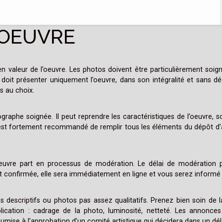
 OEUVRE
en valeur de l’oeuvre. Les photos doivent être particulièrement soign
doit présenter uniquement l’oeuvre, dans son intégralité et sans d
s au choix.
hographe soignée. Il peut reprendre les caractéristiques de l’oeuvre, s
 est fortement recommandé de remplir tous les éléments du dépôt d’a
’oeuvre part en processus de modération. Le délai de modération 
t confirmée, elle sera immédiatement en ligne et vous serez inform
descriptifs ou photos pas assez qualitatifs. Prenez bien soin de la
ication : cadrage de la photo, luminosité, netteté. Les annonces 
umise à l’approbation d’un comité artistique qui décidera dans un déla