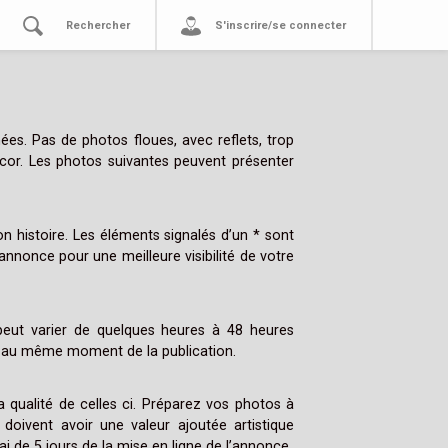
Rechercher
S'inscrire/se connecter
ées. Pas de photos floues, avec reflets, trop
écor. Les photos suivantes peuvent présenter
on histoire. Les éléments signalés d’un * sont
nnonce pour une meilleure visibilité de votre
peut varier de quelques heures à 48 heures
é au même moment de la publication.
 qualité de celles ci. Préparez vos photos à
doivent avoir une valeur ajoutée artistique
i de 5 jours de la mise en ligne de l’annonce.