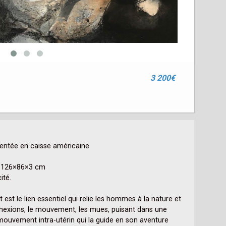
3 200€
entée en caisse américaine

 126×86×3 cm

té.

est le lien essentiel qui relie les hommes à la nature et 
onnexions, le mouvement, les mues, puisant dans une 
mouvement intra-utérin qui la guide en son aventure 