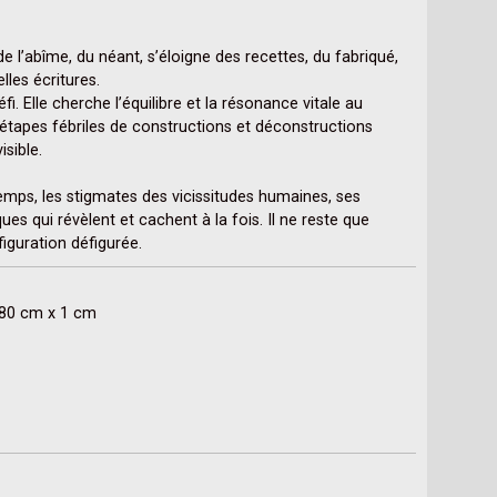
de l’abîme, du néant, s’éloigne des recettes, du fabriqué, 
les écritures.

i. Elle cherche l’équilibre et la résonance vitale au 
étapes fébriles de constructions et déconstructions 
sible.

emps, les stigmates des vicissitudes humaines, ses 
 qui révèlent et cachent à la fois. Il ne reste que 
 figuration défigurée.
x 80 cm x 1 cm