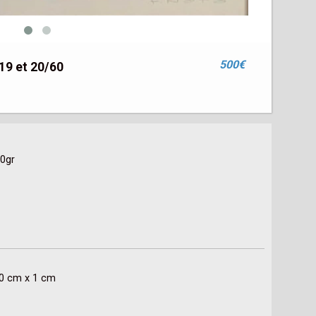
500€
19 et 20/60
0gr 

50 cm x 1 cm