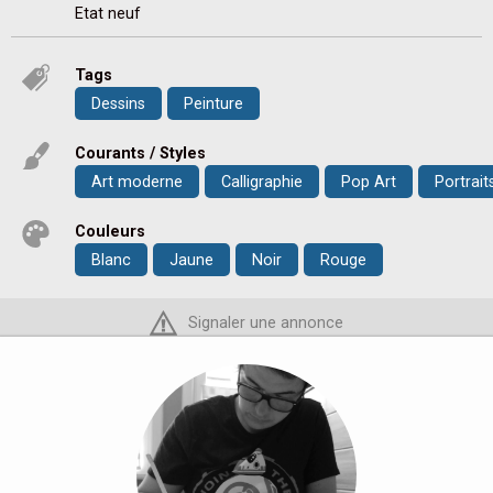
Etat neuf
Tags
Dessins
Peinture
Courants / Styles
Art moderne
Calligraphie
Pop Art
Portrait
Couleurs
Blanc
Jaune
Noir
Rouge
Signaler une annonce