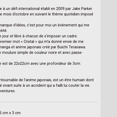
à un défi international établi en 2009 par Jake Parker.

le mois d’octobre en suivant le thème quotidien imposé 
 manque d‘idées, c’est pour moi un évènement qui me 
ité.

 jour et libre à chacun de s’imposer un cadre. 

premier mot « Cristal » qui m’a donné envie de me 
manga et anime japonais créé par Buichi Terasawa.

 moulure simple de couleur noire et avec passe-
re est de 22x22cm avec une profondeur de 3cm.

tournable de l’anime japonais, est un être humain dont 
ivant suite à un accident qui a failli lui couter la vie. 
ventures.

15 cm x 3 cm