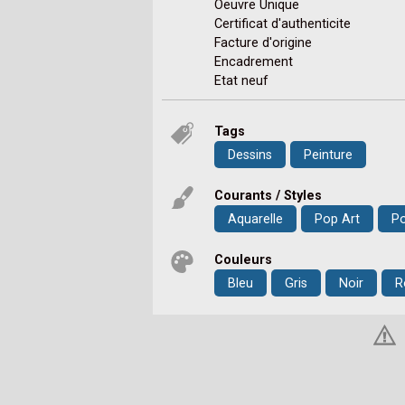
Oeuvre Unique
Certificat d'authenticite
Facture d'origine
Encadrement
Etat neuf
Tags
Dessins
Peinture
Courants / Styles
Aquarelle
Pop Art
Po
Couleurs
Bleu
Gris
Noir
R