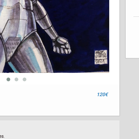
120€
s.
