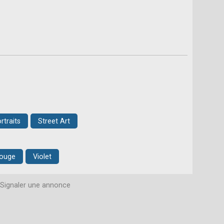
rtraits
Street Art
ouge
Violet
Signaler une annonce