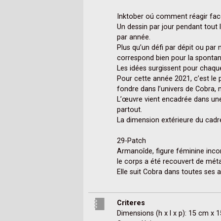
Inktober oú comment réagir face 
Un dessin par jour pendant tout 
par année.

Plus qu’un défi par dépit ou par
correspond bien pour la spontané
Les idées surgissent pour chaque
Pour cette année 2021, c’est le 
fondre dans l’univers de Cobra, 
L’œuvre vient encadrée dans une
partout.

La dimension extérieure du cad
29-Patch

Armanoîde, figure féminine incon
le corps a été recouvert de métal v
Elle suit Cobra dans toutes ses a
Criteres
Dimensions (h x l x p): 15 cm x 