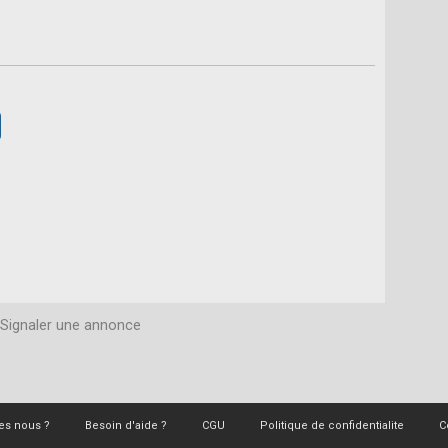
Signaler une annonce
s nous ?
Besoin d'aide ?
CGU
Politique de confidentialite
C