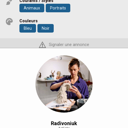
Courants / Styles
Animaux
Portraits
Couleurs
Bleu
Noir
Signaler une annonce
Radivoniuk