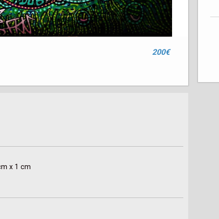
200€
 cm x 1 cm